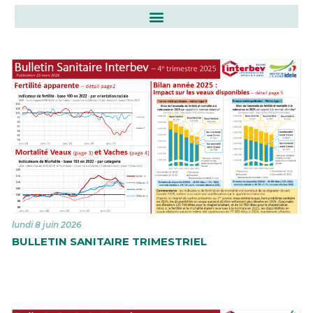
Archives de toutes les informations et notes d’info
Commerçants en bestiaux : des informations importantes
lundi 8 juin 2026
BULLETIN SANITAIRE TRIMESTRIEL