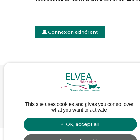
Connexion adhérent
This site uses cookies and gives you control over
what you want to activate
23 B
OK, accept all