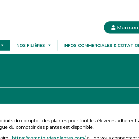
Mon com
NOS FILIÈRES
INFOS COMMERCIALES & COTATIO
its du comptoir des plantes pour tout les éleveurs adhérents
gue du comptoir des plantes est disponible.
oire :
https://comptoirdesplantes.com/
ou en vous connectant v